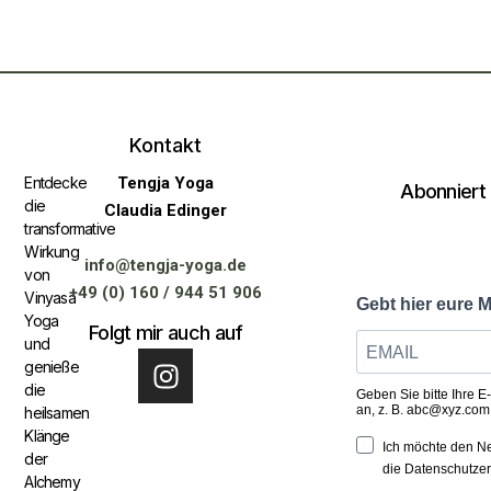
Kontakt
Entdecke
Tengja Yoga
Abonniert
die
Claudia Edinger
transformative
Wirkung
info@tengja-yoga.de
von
+49 (0) 160 / 944 51 906
Vinyasa
Yoga
Folgt mir auch auf
und
genieße
die
heilsamen
Klänge
der
Alchemy